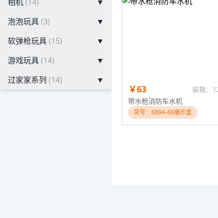
相机
(14)
▼
泡泡玩具
(3)
▼
软弹枪玩具
(15)
▼
游戏玩具
(14)
▼
过家家系列
(14)
▼
￥63
装箱：1
带水枪消防车水机
货号：689A-69展示盒