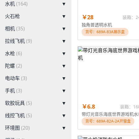
水机
(164)
▼
火石枪
▼
￥28
装箱：2
独角兽透明水机
相机
(35)
▼
货号：689A-83A展示盒
拉线飞机
(9)
▼
水枪
(6)
▼
陀螺
(2)
▼
电动车
(3)
▼
手机
(3)
▼
软胶玩具
(5)
▼
￥6.8
装箱：16
带灯光音乐海底世界游戏机水
线控飞机
(5)
▼
货号：689A-82A-2A开窗盒
环境图
(20)
▼