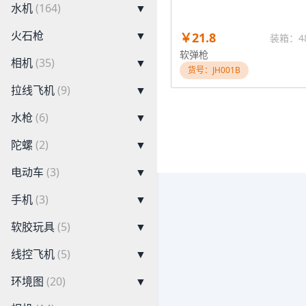
水机
(164)
▼
火石枪
▼
￥21.8
装箱：4
软弹枪
相机
(35)
▼
货号：JH001B
拉线飞机
(9)
▼
水枪
(6)
▼
陀螺
(2)
▼
电动车
(3)
▼
手机
(3)
▼
软胶玩具
(5)
▼
线控飞机
(5)
▼
环境图
(20)
▼