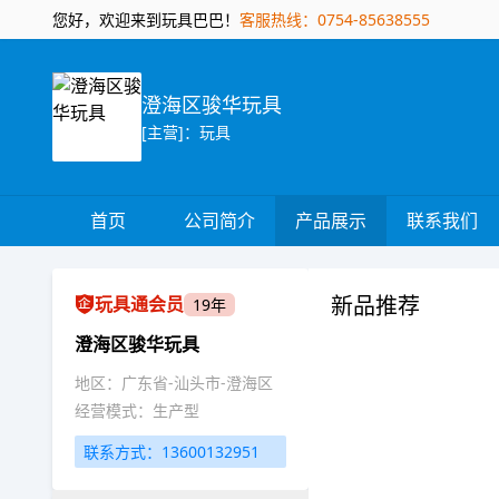
您好，欢迎来到玩具巴巴！
客服热线：0754-85638555
澄海区骏华玩具
[主营]：玩具
首页
公司简介
产品展示
联系我们
新品推荐
玩具通会员
19年
澄海区骏华玩具
地区：广东省-汕头市-澄海区
经营模式：生产型
联系方式：13600132951