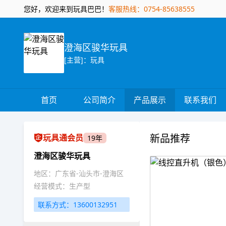
您好，欢迎来到玩具巴巴！
客服热线：0754-85638555
澄海区骏华玩具
[主营]：玩具
首页
公司简介
产品展示
联系我们
新品推荐
玩具通会员
19年
澄海区骏华玩具
地区：广东省-汕头市-澄海区
经营模式：生产型
联系方式：13600132951